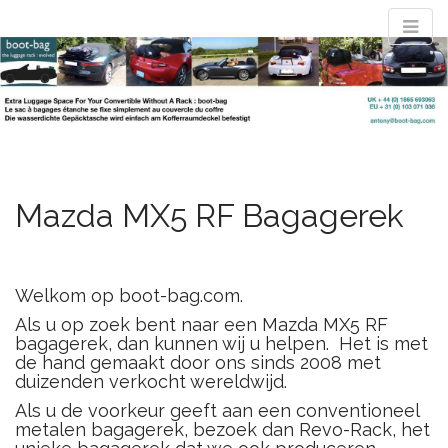
M
S
convertible
k
a
i
i
p
n
t
luggage rack
m
o
e
c
n
o
evolved : the
n
Mazda MX5 RF Bagagerek
u
t
e
boot-bag
n
t
Welkom op boot-bag.com.
Waterproof luggage bag simply straps to boot lid no rack required
Als u op zoek bent naar een Mazda MX5 RF
bagagerek, dan kunnen wij u helpen. Het is met
de hand gemaakt door ons sinds 2008 met
duizenden verkocht wereldwijd.
Als u de voorkeur geeft aan een conventioneel
metalen bagagerek, bezoek dan
Revo-Rack
, het