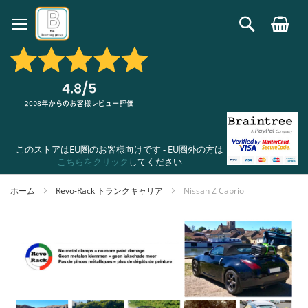
コ
ン
検
テ
索
ン
ツ
に
ス
キ
ッ
プ
このストアはEU圏のお客様向けです - EU圏外の方は
こちらをクリック
してください
ホーム
Revo-Rack トランクキャリア
Nissan Z Cabrio