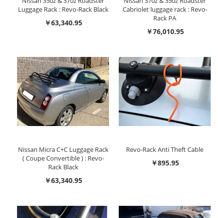
Nissan 350z & 370z Roadster
Nissan 370z & 350z Roadster
Luggage Rack : Revo-Rack Black
Cabriolet luggage rack : Revo-
Rack PA
￥63,340.95
￥76,010.95
Nissan Micra C+C Luggage Rack
Revo-Rack Anti Theft Cable
( Coupe Convertible ) : Revo-
￥895.95
Rack Black
￥63,340.95