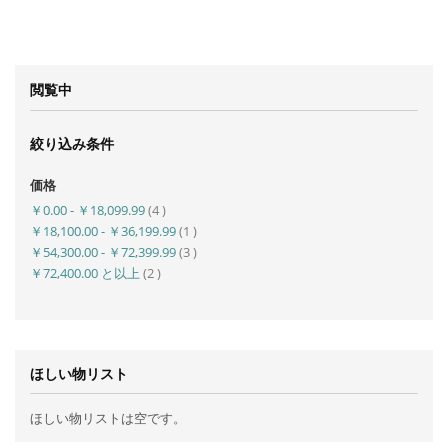
閲覧中
絞り込み条件
価格
商
￥0.00
-
￥18,099.99
4
品
商
￥18,100.00
-
￥36,199.99
1
品
商
￥54,300.00
-
￥72,399.99
3
品
商
￥72,400.00
と以上
2
品
ほしい物リスト
ほしい物リストは空です。