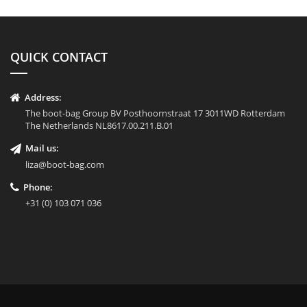
QUICK CONTACT
Address:
The boot-bag Group BV Posthoornstraat 17 3011WD Rotterdam
The Netherlands NL8617.00.211.B.01
Mail us:
liza@boot-bag.com
Phone:
+31 (0) 103 071 036