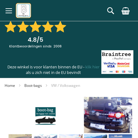
Ga
naar
Zoek
de
inhoud
Deze winkel is voor klanten binnen de EU -
klik hier
als u zich niet in de EU bevindt
Home
Boot-bags
VW / Volkswagen