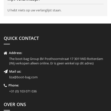
U hebt niets op uw verlanglijst staan.
QUICK CONTACT
Address:
The boot-bag Group BV Posthoornstraat 17 3011WD Rotterdam
(Wij verkopen alleen online. Er is geen winkel op dit adres)
Mail us:
liza@boot-bag.com
Phone:
+31 (0) 103 071 036
OVER ONS