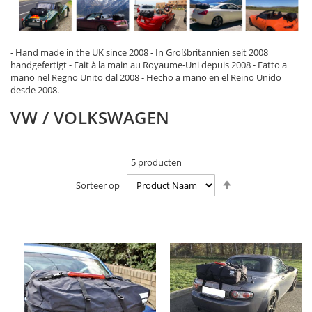
- Hand made in the UK since 2008 - In Großbritannien seit 2008
handgefertigt - Fait à la main au Royaume-Uni depuis 2008 - Fatto a
mano nel Regno Unito dal 2008 - Hecho a mano en el Reino Unido
desde 2008.
VW / VOLKSWAGEN
5
producten
Van
Sorteer op
hoog
naar
laag
sorteren