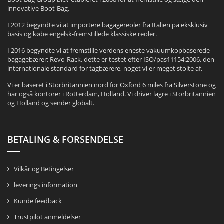
innovative Boot-Bag.
I 2012 begyndte vi at importere bagagereoler fra Italien på eksklusiv
basis og købe engelsk-fremstillede klassiske reoler.
I 2016 begyndte vi at fremstille verdens eneste vakuumkopbaserede
bagagebærer: Revo-Rack. dette er testet efter ISO/pas11154:2006, den
internationale standard for tagbærere, noget vi er meget stolte af.
Vi er baseret i Storbritannien nord for Oxford 6 miles fra Silverstone og
har også kontorer i Rotterdam, Holland. Vi driver lagre i Storbritannien
og Holland og sender globalt.
BETALING & FORSENDELSE
Vilkår og Betingelser
leverings information
Kunde feedback
Trustpilot anmeldelser