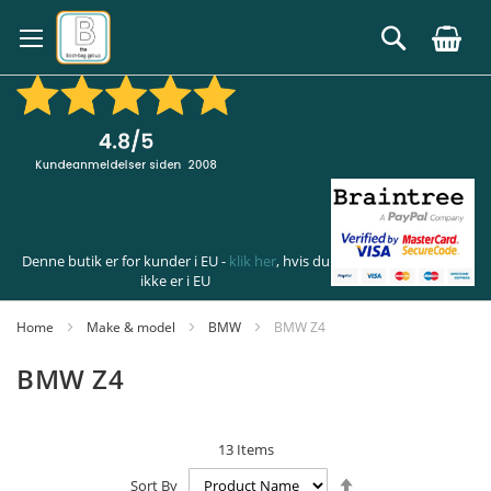
Skip
to
Search
Content
Denne butik er for kunder i EU -
klik her
, hvis du
ikke er i EU
Home
Make & model
BMW
BMW Z4
BMW Z4
13
Items
Set
Sort By