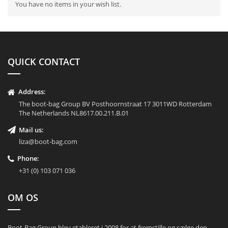
You have no items in your wish list.
QUICK CONTACT
Address:
The boot-bag Group BV Posthoornstraat 17 3011WD Rotterdam
The Netherlands NL8617.00.211.B.01
Mail us:
liza@boot-bag.com
Phone:
+31 (0) 103 071 036
OM OS
Boot-Bag Group blev etableret i 2008 for at fremstille og sælge den