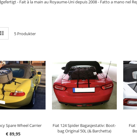
dgefertigt - Fait à la main au Royaume-Uni depuis 2008 - Fatto a mano nel 
e
nett
Liste
5
Produkter
m
G I HANDLEKURV
LEGG I HANDLEKURV
L
cy Spare Wheel Carrier
Fiat 124 Spider Bagasjestativ: Boot-
Fiat
bag Original 50L (& Barchetta)
Bo
€ 89,95