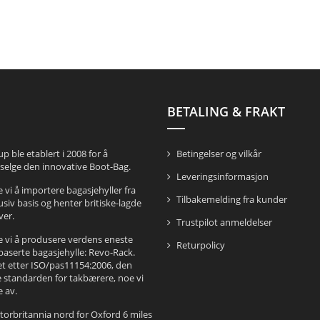
BETALING & FRAKT
 ble etablert i 2008 for å
Betingelser og vilkår
selge den innovative Boot-Bag.
Leveringsinformasjon
 vi å importere bagasjehyller fra
Tilbakemelding fra kunder
lusiv basis og henter britiske-lagde
ver.
Trustpilot anmeldelser
e vi å produsere verdens eneste
Returpolicy
serte bagasjehylle: Revo-Rack.
et etter ISO/pas11154:2006, den
e standarden for takbærere, noe vi
e av.
 Storbritannia nord for Oxford 6 miles