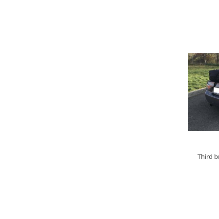
LEG
Third b