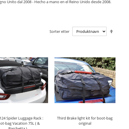
Regno Unito dal 2008 - Hecho a mano en el Reino Unido desde 2008.
Angi
Sorter etter
synken
retning
EGG I HANDLEKURV
LEGG I HANDLEKURV
 124 Spider Luggage Rack :
Third Brake light kit for boot-bag
ot-bag Vacation 75L ( &
original
Barchetta )