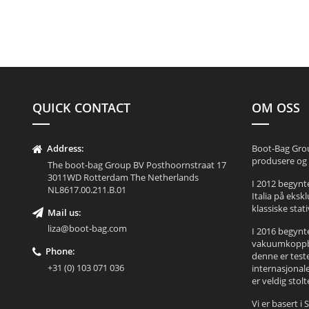
QUICK CONTACT
OM OSS
Address:
Boot-Bag Group
produsere og 
The boot-bag Group BV Posthoornstraat 17
3011WD Rotterdam The Netherlands
I 2012 begynte
NL8617.00.211.B.01
Italia på eksk
klassiske stati
Mail us:
liza@boot-bag.com
I 2016 begynt
vakuumkoppba
Phone:
denne er test
+31 (0) 103 071 036
internasjonal
er veldig stolt
Vi er basert i