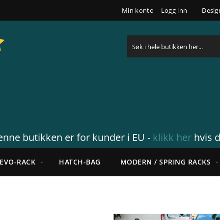
Min konto
Logg inn
Desig
Søk
nne butikken er for kunder i EU -
klikk her
hvis d
EVO-RACK
HATCH-BAG
MODERN / SPRING RACKS