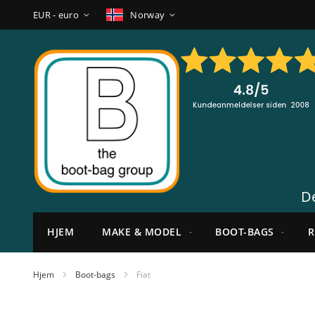
Hopp
Valuta
Språk
EUR - euro
Norway
til
innhold
De
HJEM
MAKE & MODEL
BOOT-BAGS
R
Hjem
Boot-bags
Fiat