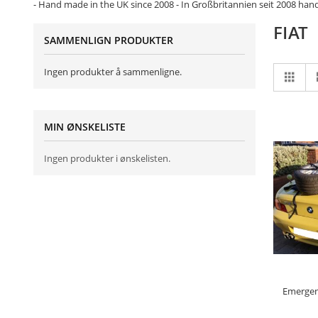
- Hand made in the UK since 2008 - In Großbritannien seit 2008 han
FIAT
SAMMENLIGN PRODUKTER
Vis
Ingen produkter å sammenligne.
Rute
so
MIN ØNSKELISTE
Ingen produkter i ønskelisten.
LEG
Emergen