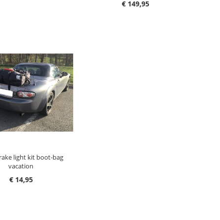
€ 149,95
G I HANDLEKURV
rake light kit boot-bag
vacation
€ 14,95