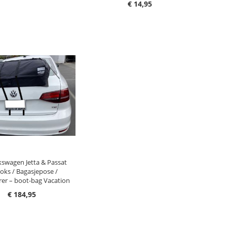
€ 14,95
G I HANDLEKURV
swagen Jetta & Passat
oks / Bagasjepose /
er – boot-bag Vacation
€ 184,95