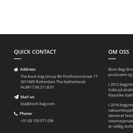
QUICK CONTACT
OM OSS
Address:
Boot-Bag Group
produsere og 
The boot-bag Group BV Posthoornstraat 17
3011WD Rotterdam The Netherlands
I 2012 begynte
NL8617.00.211.B.01
Italia på eksk
klassiske stati
Mail us:
liza@boot-bag.com
I 2016 begynt
vakuumkoppba
Phone:
denne er test
+31 (0) 103 071 036
internasjonal
er veldig stolt