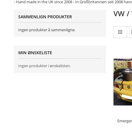
- Hand made in the UK since 2008 - In Großbritannien seit 2008 han
VW /
SAMMENLIGN PRODUKTER
Vis
Ingen produkter å sammenligne.
Rute
so
MIN ØNSKELISTE
Ingen produkter i ønskelisten.
LEG
Emergen