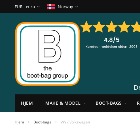
Hopp
Valuta
Språk
EUR - euro
Norway
til
innhold
De
HJEM
MAKE & MODEL
BOOT-BAGS
R
Hjem
Boot-bags
VW / Volkswagen