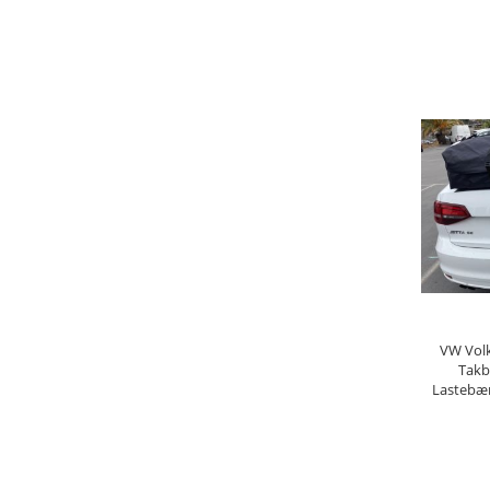
LEG
VW Volk
Takb
Lastebær