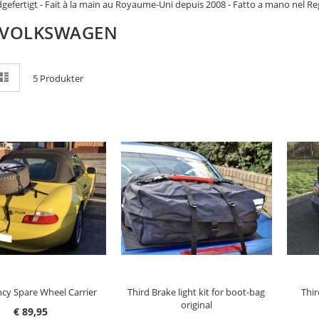
dgefertigt - Fait à la main au Royaume-Uni depuis 2008 - Fatto a mano nel 
 VOLKSWAGEN
e
nett
Liste
5
Produkter
m
G I HANDLEKURV
LEGG I HANDLEKURV
L
cy Spare Wheel Carrier
Third Brake light kit for boot-bag
Thir
original
€ 89,95