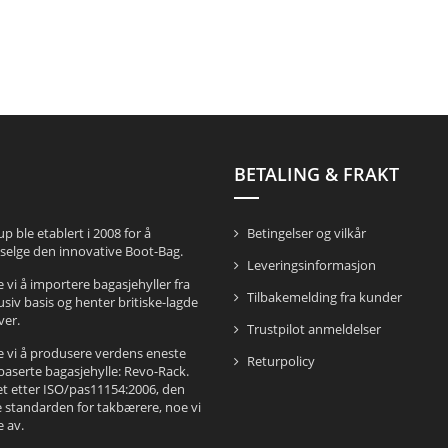
BETALING & FRAKT
 ble etablert i 2008 for å
Betingelser og vilkår
selge den innovative Boot-Bag.
Leveringsinformasjon
 vi å importere bagasjehyller fra
Tilbakemelding fra kunder
lusiv basis og henter britiske-lagde
ver.
Trustpilot anmeldelser
e vi å produsere verdens eneste
Returpolicy
serte bagasjehylle: Revo-Rack.
et etter ISO/pas11154:2006, den
e standarden for takbærere, noe vi
e av.