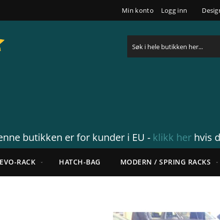
Min konto
Logg inn
Desig
Søk
nne butikken er for kunder i EU -
klikk her
hvis d
EVO-RACK
HATCH-BAG
MODERN / SPRING RACKS