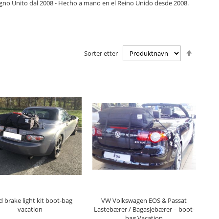
Regno Unito dal 2008 - Hecho a mano en el Reino Unido desde 2008.
Angi
Sorter etter
synken
retning
EGG I HANDLEKURV
LEGG I HANDLEKURV
d brake light kit boot-bag
VW Volkswagen EOS & Passat
vacation
Lastebærer / Bagasjebærer – boot-
bag Vacation