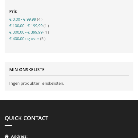
Pris
produkt
€ 0,00
-
€ 99,99
4
produkt
€ 100,00
-
€ 199,99
1
produkt
€ 300,00
-
€ 399,99
4
produkt
€ 400,00
og over
5
MIN ØNSKELISTE
Ingen produkter i ønskelisten.
QUICK CONTACT
Address: