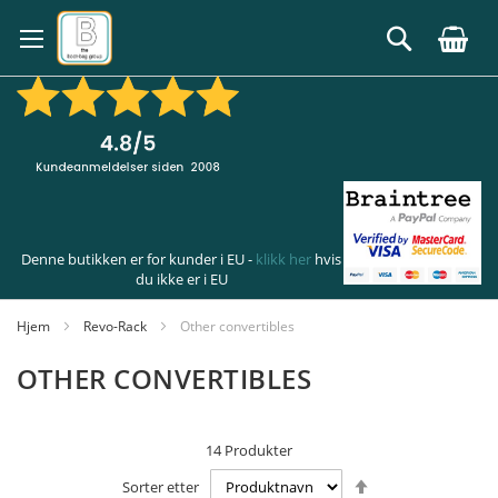
Hopp
til
Søk
innhold
Denne butikken er for kunder i EU -
klikk her
hvis
du ikke er i EU
Hjem
Revo-Rack
Other convertibles
OTHER CONVERTIBLES
14
Produkter
Angi
Sorter etter
synkende