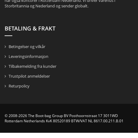
har også kontorer i Rotterdam Nederland. Vi driver varehus i
Storbritannia og Nederland og sender globalt.
BETALING & FRAKT
Betingelser og vilkår
Leveringsinformasjon
Tilbakemelding fra kunder
Trustpilot anmeldelser
Returpolicy
© 2008-2026 The Boot-bag Group BV Posthoornstraat 17 3011WD
Rotterdam Netherlands KvK 80520189 BTW/VAT NL 8617.00.211.B.01