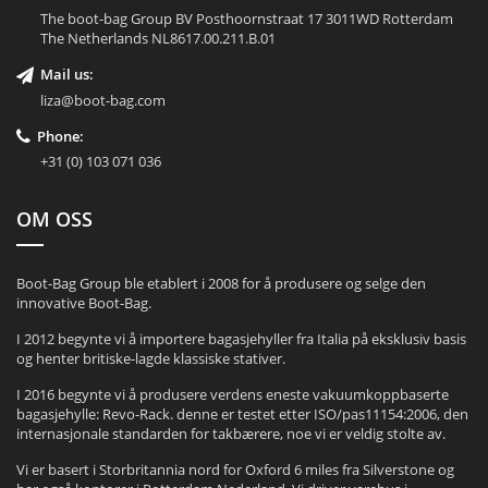
The boot-bag Group BV Posthoornstraat 17 3011WD Rotterdam
The Netherlands NL8617.00.211.B.01
Mail us:
liza@boot-bag.com
Phone:
+31 (0) 103 071 036
OM OSS
Boot-Bag Group ble etablert i 2008 for å produsere og selge den
innovative Boot-Bag.
I 2012 begynte vi å importere bagasjehyller fra Italia på eksklusiv basis
og henter britiske-lagde klassiske stativer.
I 2016 begynte vi å produsere verdens eneste vakuumkoppbaserte
bagasjehylle: Revo-Rack. denne er testet etter ISO/pas11154:2006, den
internasjonale standarden for takbærere, noe vi er veldig stolte av.
Vi er basert i Storbritannia nord for Oxford 6 miles fra Silverstone og