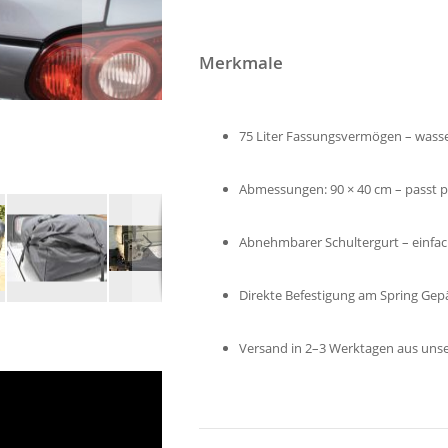
Merkmale
75 Liter Fassungsvermögen – wasse
Abmessungen: 90 × 40 cm – passt pe
Abnehmbarer Schultergurt – einfac
Direkte Befestigung am Spring Gep
Versand in 2–3 Werktagen aus unse