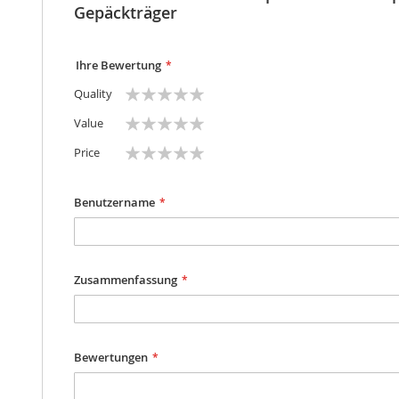
Gepäckträger
Ihre Bewertung
1
2
3
4
5
Quality
star
stars
stars
stars
stars
1
2
3
4
5
Value
star
stars
stars
stars
stars
1
2
3
4
5
Price
star
stars
stars
stars
stars
Benutzername
Zusammenfassung
Bewertungen