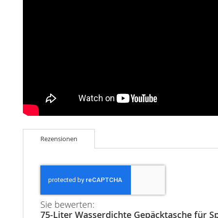
Rezensionen
Sie bewerten:
75-Liter Wasserdichte Gepäcktasche für S