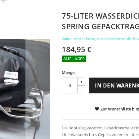
75-LITER WASSERDI
SPRING GEPÄCKTRÄ
Seien Sie der Erste, der dieses Produkt be
184,95 €
AUF LAGER
Menge
IN DEN WAREN
Zur Wunschliste hi
Die Boot-Bag Vacation Gepäcktasche lässt 
Liter wasserdichtes Gepäckvolumen – ideal