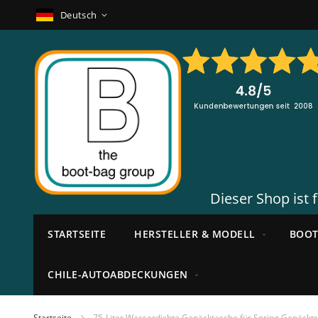
Zum
Sprache
Deutsch
Inhalt
springen
Dieser Shop ist 
STARTSEITE
HERSTELLER & MODELL
BOOT
CHILE-AUTOABDECKUNGEN
Startseite
75-Liter Wasserdichte Gepäcktasche für Spring Gepäckt