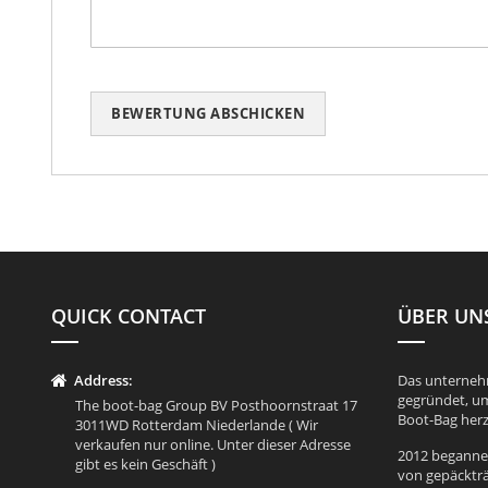
BEWERTUNG ABSCHICKEN
QUICK CONTACT
ÜBER UN
Address:
Das unterneh
gegründet, um
The boot-bag Group BV Posthoornstraat 17
Boot-Bag herz
3011WD Rotterdam Niederlande ( Wir
verkaufen nur online. Unter dieser Adresse
2012 begannen
gibt es kein Geschäft )
von gepäckträ