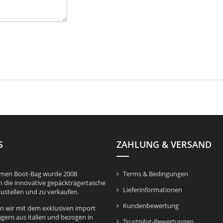
S
ZAHLUNG & VERSAND
men Boot-Bag wurde 2008
Terms & Bedingungen
 die innovative gepäckträgertasche
Lieferinformationen
ustellen und zu verkaufen.
Kundenbewertung
 wir mit dem exklusiven import
gern aus italien und bezogen in
Trustpilot-Bewertungen