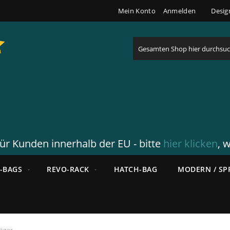
Mein Konto
Anmelden
Desig
Suche
für Kunden innerhalb der EU - bitte
hier klicken
, 
-BAGS
REVO-RACK
HATCH-BAG
MODERN / SP
räger