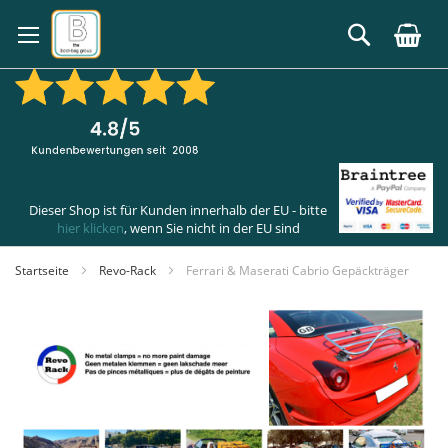
Zum
Inhalt
Suche
springen
Dieser Shop ist für Kunden innerhalb der EU - bitte
hier klicken
, wenn Sie nicht in der EU sind
Startseite
Revo-Rack
Ferrari & Maserati Cabrio Gepäckträger