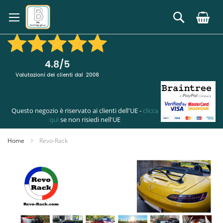
Salta
al
Cerca
contenuto
Questo negozio è riservato ai clienti dell'UE -
clicca
qui
se non risiedi nell'UE
Home
Revo-Rack