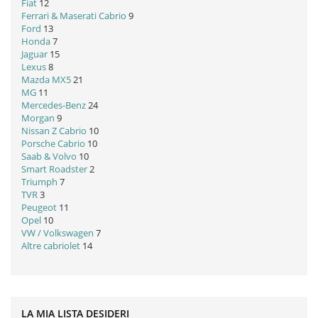
Fiat
12
Ferrari & Maserati Cabrio
9
Ford
13
Honda
7
Jaguar
15
Lexus
8
Mazda MX5
21
MG
11
Mercedes-Benz
24
Morgan
9
Nissan Z Cabrio
10
Porsche Cabrio
10
Saab & Volvo
10
Smart Roadster
2
Triumph
7
TVR
3
Peugeot
11
Opel
10
VW / Volkswagen
7
Altre cabriolet
14
LA MIA LISTA DESIDERI