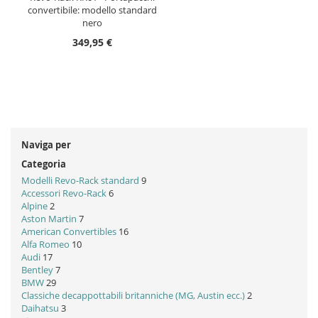
convertibile: modello standard
nero
349,95 €
Naviga per
Categoria
Modelli Revo-Rack standard
9
Accessori Revo-Rack
6
Alpine
2
Aston Martin
7
American Convertibles
16
Alfa Romeo
10
Audi
17
Bentley
7
BMW
29
Classiche decappottabili britanniche (MG, Austin ecc.)
2
Daihatsu
3