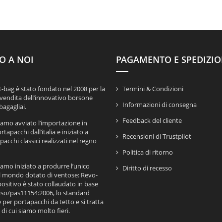
O A NOI
PAGAMENTO E SPEDIZI
-bag è stato fondato nel 2008 per la
Termini & Condizioni
vendita dell’innovativo borsone
Informazioni di consegna
agagliai.
Feedback del cliente
iamo avviato l’importazione in
rtapacchi dall’italia e iniziato a
Recensioni di Trustpilot
acchi classici realizzati nel regno
Politica di ritorno
amo iniziato a produrre l’unico
Diritto di recesso
l mondo dotato di ventose: Revo-
positivo è stato collaudato in base
 iso/pas11154:2006, lo standard
 per portapacchi da tetto e si tratta
 di cui siamo molto fieri.