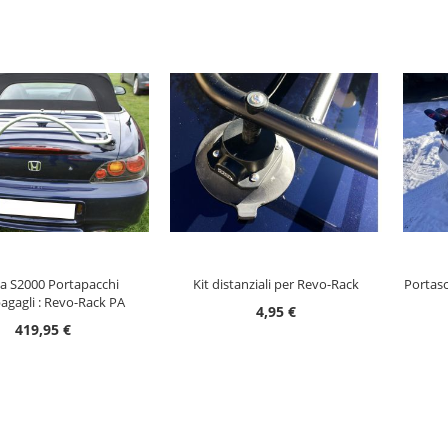
UNGI AL CARRELLO
AGGIUNGI AL CARRELLO
AG
 S2000 Portapacchi
Kit distanziali per Revo-Rack
Portasc
agagli : Revo-Rack PA
4,95 €
419,95 €