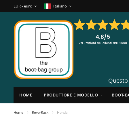
Salta
Valuta
Lingua
EUR - euro
Italiano
al
contenuto
Questo n
HOME
PRODUTTORE E MODELLO
BOOT-B
Home
Revo-Rack
Honda