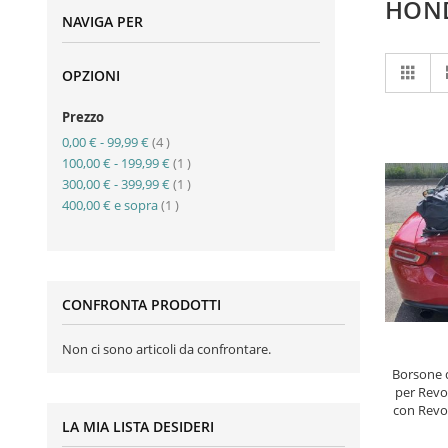
HON
NAVIGA PER
Mo
Grigl
OPZIONI
co
Prezzo
elemento
0,00 €
-
99,99 €
4
elemento
100,00 €
-
199,99 €
1
elemento
300,00 €
-
399,99 €
1
elemento
400,00 €
e sopra
1
CONFRONTA PRODOTTI
AGGI
Non ci sono articoli da confrontare.
Borsone 
per Revo
con Revo
LA MIA LISTA DESIDERI