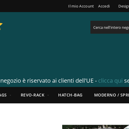
Il mio Account
Accedi
Desig
Cerca
egozio è riservato ai clienti dell'UE -
clicca qui
se
AGS
REVO-RACK
HATCH-BAG
MODERNO / SPR