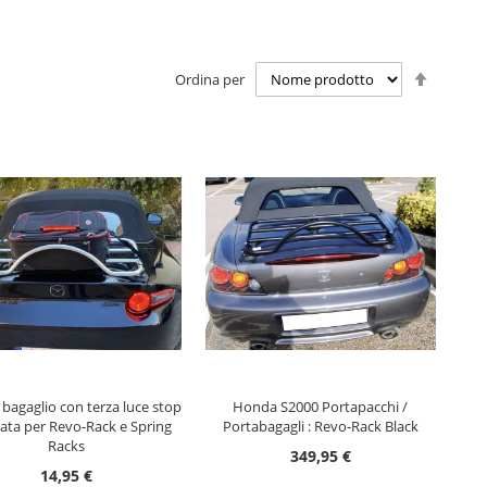
Impost
Ordina per
la
direzio
decresc
GIUNGI AL CARRELLO
AGGIUNGI AL CARRELLO
 bagaglio con terza luce stop
Honda S2000 Portapacchi /
rata per Revo-Rack e Spring
Portabagagli : Revo-Rack Black
Racks
349,95 €
14,95 €