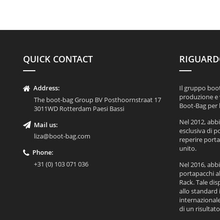
QUICK CONTACT
RIGUARD
Address:
Il gruppo boot
produzione e 
The boot-bag Group BV Posthoornstraat 17
Boot-Bag per b
3011WD Rotterdam Paesi Bassi
Nel 2012, abb
Mail us:
esclusiva di po
liza@boot-bag.com
reperire portap
unito.
Phone:
+31 (0) 103 071 036
Nel 2016, abbi
portapacchi a
Rack. Tale dis
allo standard
internazionale
di un risultato