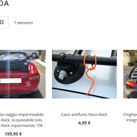
DA
stra
ia
Lista
7
elementi
me
UNGI AL CARRELLO
AGGIUNGI AL CARRELLO
AG
da viaggio impermeabile
Cavo antifurto Revo-Rack
Cinghia
-Rack. Acquistabile solo
integ
4,95 €
-Rack risparmiando 15€
159,95 €