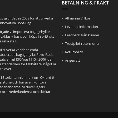
BETALNING & FRAKT
p grundades 2008 för att tillverka
Allmänna Villkor
 innovativa Boot-Bag.
Leveransinformation
rjade vi importera bagagehyllor
Feedback från kunder
 exklusiv basis och köpa in brittiskt
ssiska ställ.
Trustpilot recensioner
i tillverka världens enda
Returpolicy
aserade bagagehylla: Revo-Rack.
tats enligt ISO/pas11154:2006, den
Ångerrätt
a standarden för takhållare, något vi
ta över.
e i Storbritannien norr om Oxford 6
verstone och har även kontor i
erländerna. Vi driver lager i
n och Nederländerna och skickar