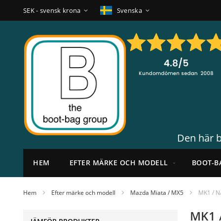
Hoppa
Valuta
Språk
SEK - svensk krona
Svenska
till
innehållet
Den här b
HEM
EFTER MÄRKE OCH MODELL
BOOT-B
Hem
Efter märke och modell
Mazda Miata / MX5
MK1 / N
MK1 