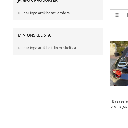
JÄMFÖR PRODUKTER
Vi
Du har inga artiklar att jämföra.
Rutn
so
MIN ÖNSKELISTA
Du har inga artiklar i din önskelista.
LÄGG
Bagagere
bromsljus 