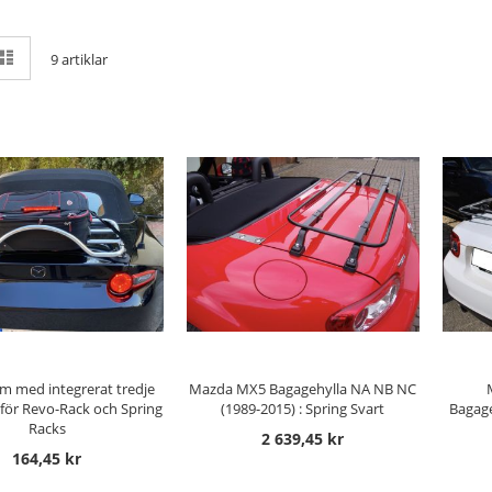
sa
ät
Listvy
9
artiklar
m
 TILL I KUNDVAGN
LÄGG TILL I KUNDVAGN
LÄ
m med integrerat tredje
Mazda MX5 Bagagehylla NA NB NC
för Revo-Rack och Spring
(1989-2015) : Spring Svart
Bagage
Racks
2 639,45 kr
164,45 kr