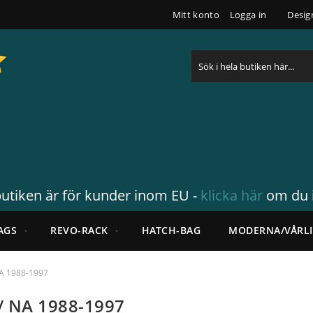
Mitt konto
Logga in
Desig
Sök
utiken är för kunder inom EU -
klicka här
om du i
AGS
REVO-RACK
HATCH-BAG
MODERNA/VÅRL
A 1988-1997
/ NA 1988-1997