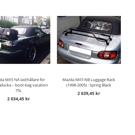
GG TILL I KUNDVAGN
LÄGG TILL I KUNDVAGN
a MX5 NA lasthållare för
Mazda MX5 NB Luggage Rack
elucka – boot-bag vacation
(1998-2005) : Spring Black
75L
2 639,45 kr
2 034,45 kr