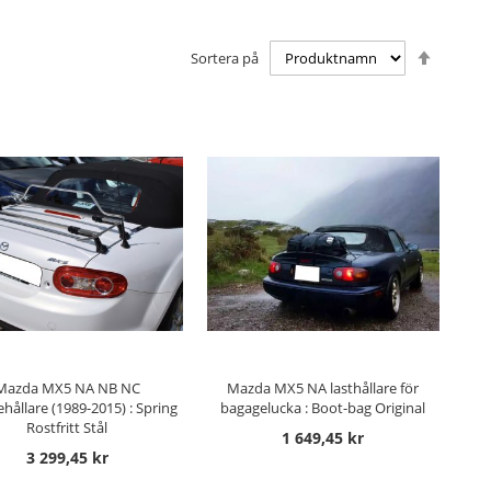
Sätt
Sortera på
fallande
sorterin
GG TILL I KUNDVAGN
LÄGG TILL I KUNDVAGN
Mazda MX5 NA NB NC
Mazda MX5 NA lasthållare för
hållare (1989-2015) : Spring
bagagelucka : Boot-bag Original
Rostfritt Stål
1 649,45 kr
3 299,45 kr