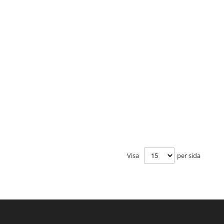
Visa
per sida