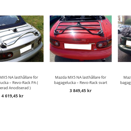
 TILL I KUNDVAGN
LÄGG TILL I KUNDVAGN
LÄ
X5 NA lasthållare för
Mazda MX5 NA lasthållare för
Mazd
ucka – Revo-Rack PA (
bagagelucka – Revo-Rack svart
bagag
erad Anodiserad )
3 849,45 kr
4 619,45 kr