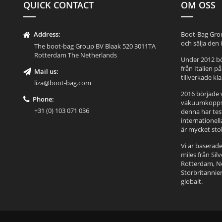
QUICK CONTACT
OM OSS
Address:
Boot-Bag Grou
och sälja den
The boot-bag Group BV Blaak 520 3011TA
Rotterdam The Netherlands
Under 2012 bö
från Italien på
Mail us:
tillverkade kla
liza@boot-bag.com
2016 började v
Phone:
vakuumkoppsb
+31 (0) 103 071 036
denna har tes
internationell
är mycket stol
Vi är baserad
miles från Sil
Rotterdam, Ned
Storbritannie
globalt.