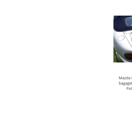
LÄGG
Mazda M
bagagel
Pol