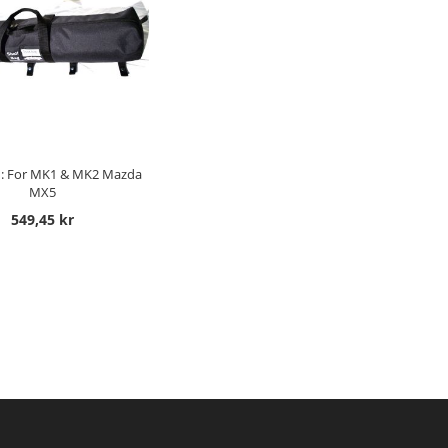
 TILL I KUNDVAGN
g : For MK1 & MK2 Mazda
MX5
549,45 kr