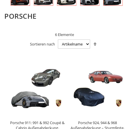
PORSCHE
6
Elemente
Absteigend
Sortieren nach
sortieren
Porsche 911: 991 & 992 Coupé &
Porsche 924, 944 & 968
Cabrio Außenabdeckung,
Außenabdeckung – Sturmfeste,