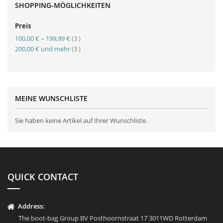
SHOPPING-MÖGLICHKEITEN
Preis
Artikel
100,00 €
–
199,99 €
3
Artikel
200,00 €
und mehr
3
MEINE WUNSCHLISTE
Sie haben keine Artikel auf Ihrer Wunschliste.
QUICK CONTACT
Address:
The boot-bag Group BV Posthoornstraat 17 3011WD Rotterdam