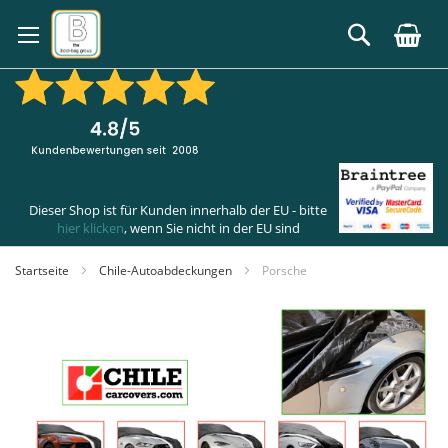
Zum
Inhalt
Suche
springen
Dieser Shop ist für Kunden innerhalb der EU - bitte
hier klicken
, wenn Sie nicht in der EU sind
Startseite
Chile-Autoabdeckungen
Porsche