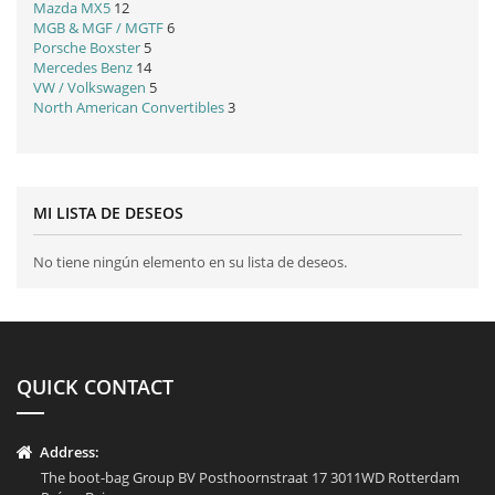
Mazda MX5
12
MGB & MGF / MGTF
6
Porsche Boxster
5
Mercedes Benz
14
VW / Volkswagen
5
North American Convertibles
3
MI LISTA DE DESEOS
No tiene ningún elemento en su lista de deseos.
QUICK CONTACT
Address:
The boot-bag Group BV Posthoornstraat 17 3011WD Rotterdam