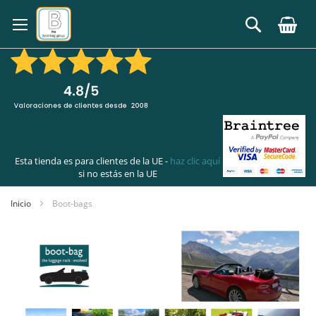
Ir
al
Buscar
contenido
Esta tienda es para clientes de la UE -
haz clic aquí
si no estás en la UE
Inicio
Boot-bags