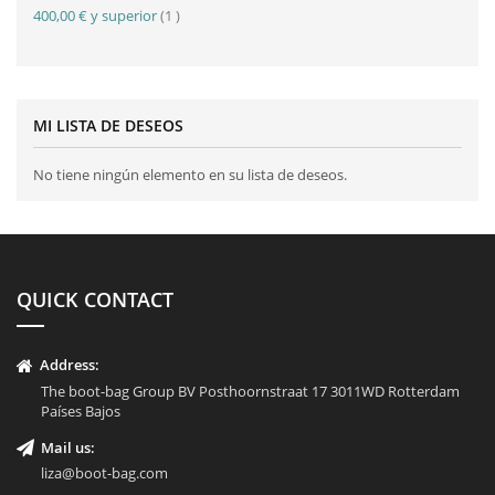
artículo
400,00 €
y superior
1
MI LISTA DE DESEOS
No tiene ningún elemento en su lista de deseos.
QUICK CONTACT
Address:
The boot-bag Group BV Posthoornstraat 17 3011WD Rotterdam
Países Bajos
Mail us:
liza@boot-bag.com