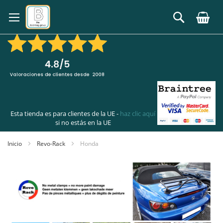
Ir
al
Buscar
contenido
Esta tienda es para clientes de la UE -
haz clic aquí
si no estás en la UE
Inicio
Revo-Rack
Honda