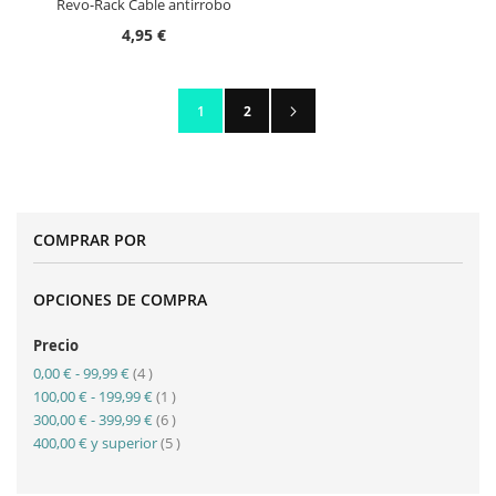
Revo-Rack Cable antirrobo
4,95 €
Página
Página
Siguiente
Actualmente estás leyendo página
Página
1
2
COMPRAR POR
OPCIONES DE COMPRA
Precio
artículo
0,00 €
-
99,99 €
4
artículo
100,00 €
-
199,99 €
1
artículo
300,00 €
-
399,99 €
6
artículo
400,00 €
y superior
5