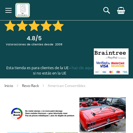
Ir
al
Buscar
contenido
Esta tienda es para clientes de la UE -
haz clic aquí
si no estás en la UE
Inicio
Revo-Rack
American Convertibles