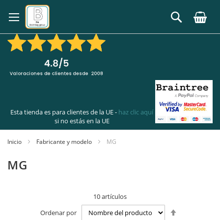
Ir
al
Buscar
contenido
Esta tienda es para clientes de la UE -
haz clic aquí
si no estás en la UE
Inicio
Fabricante y modelo
MG
MG
10
artículos
Fijar
Ordenar por
Dirección