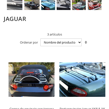
JAGUAR
3
artículos
Fijar
Ordenar por
Dirección
Descendente
Correa de equipaje con tercera
Portaequipajes Jaguar XK8 & XK