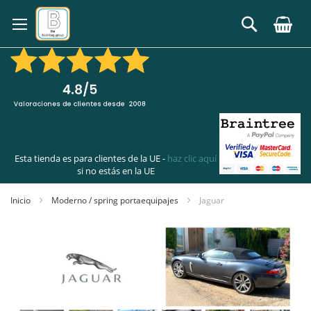
Ir
al
Buscar
contenido
Esta tienda es para clientes de la UE -
haz clic aquí
si no estás en la UE
Inicio
Moderno / spring portaequipajes
Jaguar