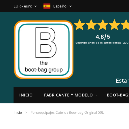
Ir
Moneda
Lenguaje
EUR - euro
Español
al
contenido
Esta 
INICIO
FABRICANTE Y MODELO
BOOT-BAG
Inicio
Portaequipajes Cabrio ; Boot-bag Original 50L
Saltar