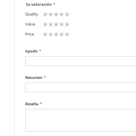
Su valoración
1
2
3
4
5
Quality
star
stars
stars
stars
stars
1
2
3
4
5
Value
star
stars
stars
stars
stars
1
2
3
4
5
Price
star
stars
stars
stars
stars
Apodo
Resumen
Reseña