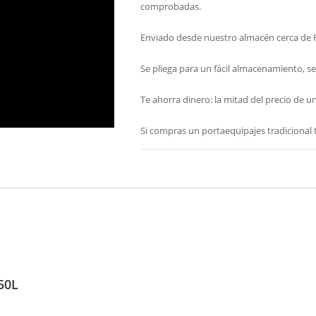
comprobadas.
Enviado desde nuestro almacén cerca de 
Se pliega para un fácil almacenamiento, se
Te ahorra dinero: la mitad del precio de 
Si compras un portaequipajes tradicional 
50L