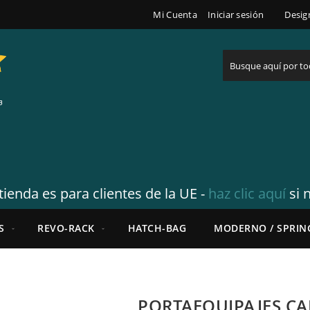
Mi Cuenta
Iniciar sesión
Desig
Buscar
tienda es para clientes de la UE -
haz clic aquí
si 
S
REVO-RACK
HATCH-BAG
MODERNO / SPRIN
PORTAEQUIPAJES CA