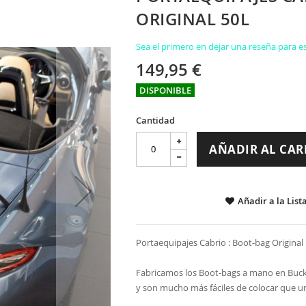
ORIGINAL 50L
Sea el primero en dejar una reseña para es
149,95 €
DISPONIBLE
Cantidad
AÑADIR AL CAR
Añadir a la List
Portaequipajes Cabrio : Boot-bag Original
Fabricamos los Boot-bags a mano en Bucki
y son mucho más fáciles de colocar que u