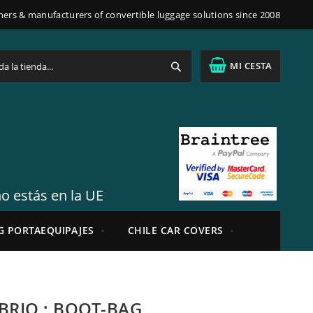
ners & manufacturers of convertible luggage solutions since 2008
Buscar
MI CESTA
no estás en la UE
G PORTAEQUIPAJES
CHILE CAR COVERS
BRIO ; BOOT-BAG