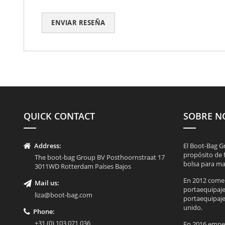
ENVIAR RESEÑA
QUICK CONTACT
SOBRE N
Address:
El Boot-Bag G
propósito de 
The boot-bag Group BV Posthoornstraat 17
bolsa para ma
3011WD Rotterdam Países Bajos
En 2012 comenz
Mail us:
portaequipaje
liza@boot-bag.com
portaequipajes
unido.
Phone:
+31 (0) 103 071 036
En 2016 empeza