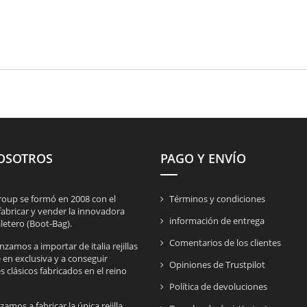
OSOTROS
PAGO Y ENVÍO
roup se formó en 2008 con el
Términos y condiciones
fabricar y vender la innovadora
información de entrega
letero (Boot-Bag).
Comentarios de los clientes
amos a importar de italia rejillas
 en exclusiva y a conseguir
Opiniones de Trustpilot
 clásicos fabricados en el reino
Política de devoluciones
mos a fabricar la única rejilla