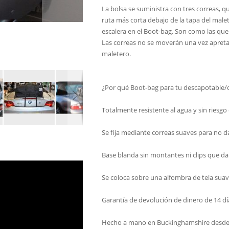
La bolsa se suministra con tres correas, q
ruta más corta debajo de la tapa del malete
escalera en el Boot-bag. Son como las que
Las correas no se moverán una vez apretad
maletero.
¿Por qué Boot-bag para tu descapotable/c
Totalmente resistente al agua y sin riesgo
Se fija mediante correas suaves para no da
Base blanda sin montantes ni clips que da
Se coloca sobre una alfombra de tela suav
Garantía de devolución de dinero de 14 dí
Hecho a mano en Buckinghamshire desde 